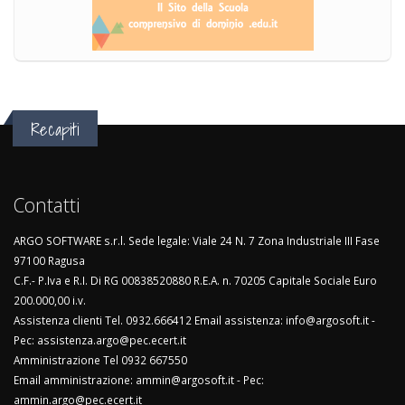
Recapiti
Contatti
ARGO SOFTWARE s.r.l. Sede legale: Viale 24 N. 7 Zona Industriale III Fase
97100 Ragusa
C.F.- P.Iva e R.I. Di RG 00838520880 R.E.A. n. 70205 Capitale Sociale Euro
200.000,00 i.v.
Assistenza clienti Tel. 0932.666412 Email assistenza: info@argosoft.it -
Pec: assistenza.argo@pec.ecert.it
Amministrazione Tel 0932 667550
Email amministrazione: ammin@argosoft.it - Pec:
ammin.argo@pec.ecert.it