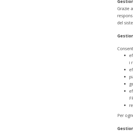
Gestion
Grazie a
responsa
del sist
Gestio
Consente
ef
i 
ef
pi
ge
ef
F
re
Per ognu
Gestion