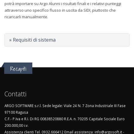
potrà importare su Argo Alunni i risultati finali e i relativi punteggi
attraverso uno specifico flusso in uscita da SIDI, piuttosto che
ricaricarli manualmente.
» Requisiti di sistema
Recapiti
Contatti
ARGO SOFTWARE s.r.l. Sede legale: Viale 24 N. 7 Zona Industriale III Fase
97100 Ragusa
C.F.- P.Iva e R.I. Di RG 00838520880 R.E.A. n. 70205 Capitale Sociale Euro
200.000,00 i.v.
Assistenza clienti Tel. 0932.666412 Email assistenza: info@argosoft.it -