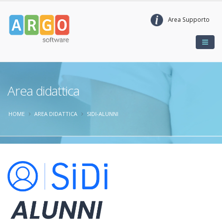
Area Supporto
Area didattica
HOME
AREA DIDATTICA
SIDI-ALUNNI