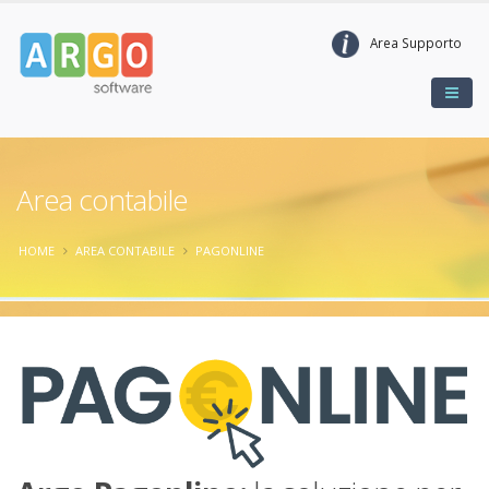
Area Supporto
Area contabile
HOME
AREA CONTABILE
PAGONLINE