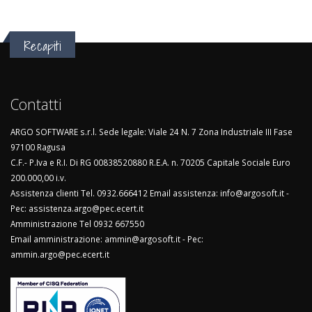
Recapiti
Contatti
ARGO SOFTWARE s.r.l. Sede legale: Viale 24 N. 7 Zona Industriale III Fase
97100 Ragusa
C.F.- P.Iva e R.I. Di RG 00838520880 R.E.A. n. 70205 Capitale Sociale Euro
200.000,00 i.v.
Assistenza clienti Tel. 0932.666412 Email assistenza: info@argosoft.it -
Pec: assistenza.argo@pec.ecert.it
Amministrazione Tel 0932 667550
Email amministrazione: ammin@argosoft.it - Pec:
ammin.argo@pec.ecert.it