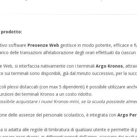
 prodotto:
ativo software
Presenze Web
gestisce in modo potente, efficace e fu
arico delle transazioni all’elaborazione degli orari effettuati da ciascu
 Web, si interfaccia nativamente con i terminali
Argo Kronos
, attra
te sui terminali sono disponibili, già dal minuto successivo, per la suc
ccoli plessi distaccati (con max 5 dipendenti) è possibile utilizzare anch
unzioni dei terminali Kronos a un costo ridotto.
ossibile acquistare i nuovi Kronos-mini, se la scuola possiede alm
one delle assenze del personale scolastico, è integrata con
Argo Per
ma si adatta alle regole di timbratura di qualsiasi utente e permette di p
e creare orari diversi, in differenti periodi dell'anno, ciascuno dei qua