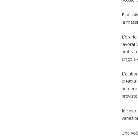
È possib
la massi
L’orario
lavorati
timbratu
singole 
L'elabor
creati a
numerosi
previste 
In caso d
variazio
Una volt