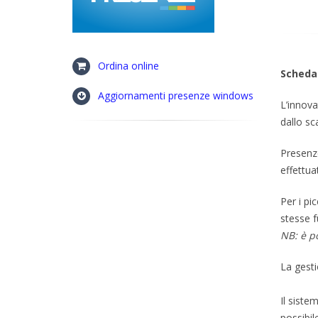
Ordina online
Scheda
Aggiornamenti presenze windows
L’innov
dallo sc
Presenze
effettua
Per i pi
stesse f
NB: è p
La gesti
Il siste
possibil