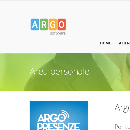
HOME
AZIE
Area personale
Arg
Per t