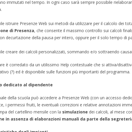
no immutati nel tempo. In ogni caso sarà sempre possibile rielaborar
.
ile istruire Presenze Web sui metodi da utilizzare per il calcolo dei 
ione di Presenza
, che consente il massimo controllo sui calcoli final
n decurtazione della pausa per intero, oppure per il solo tempo di pa
ile creare dei calcoli personalizzati, sommando e/o sottraendo causali e
are è corredato da un utilissimo Help contestuale che si attiva/disattiv
ativo (?) ed è disponibile sulle funzioni più importanti del programma.
o dedicato al dipendente
nale della scuola può accedere a Presenze Web (con un accesso dedicato
te, i permessi fruiti, le eventuali correzioni e relative annotazioni im
pa del cartellino mensile con la
simulazione
dei calcoli, al mese cor
e in assenza di elaborazioni manuali da parte della segreteri
ristiche degli impianti