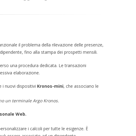
nzionale il problema della rilevazione delle presenze,
n dipendente, fino alla stampa dei prospetti mensili.
verso una procedura dedicata. Le transazioni
cessiva elaborazione.
e i nuovi dispositivi
Kronos-mini
, che associano le
eno un terminale Argo Kronos.
sonale Web.
ersonalizzare i calcoli per tutte le esigenze. È
li può essere associato ad un dipendente.