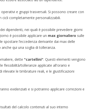
pi operativi e gruppi trasversali. Si possono creare con
n cicli completamente personalizzabili.
 dei dipendenti, nei quali è possibile prevedere giorni
giorno è possibile applicare un
max giornaliero
sulle
bile spostare l’eccedenza derivante dai max delle
o anche qui una soglia di tolleranza.
ornaliere, dette
"cartellini"
. Questi elementi vengono
 flessibilità/tolleranze applicate all'orario e
ilevate le timbrature reali, e le giustificazioni
i saranno evidenziati e si potranno applicare correzioni e
isultati del calcolo contenuti al suo interno