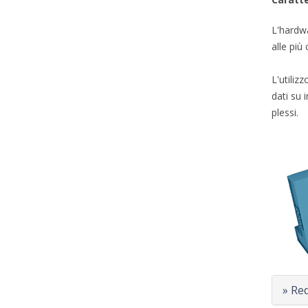
L'hardwa
alle più
L'utiliz
dati su 
plessi.
» Req