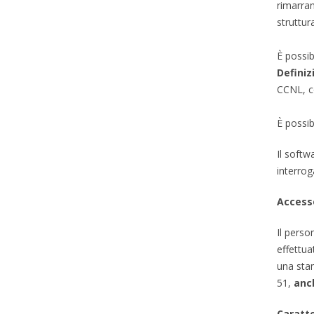
rimarran
struttura
È possib
Definiz
CCNL, co
È possib
Il softw
interrog
Access
Il perso
effettua
una stam
51,
anch
Caratte