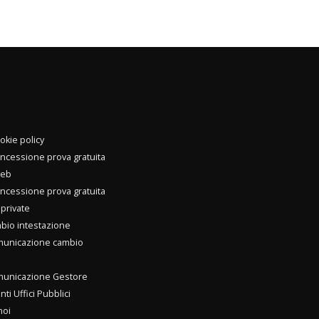
okie policy
oncessione prova gratuita
web
oncessione prova gratuita
private
bio intestazione
unicazione cambio
unicazione Gestore
i Uffici Pubblici
noi