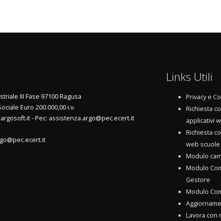
Links Utili
triale III Fase 97100 Ragusa
Privacy e Co
Sociale Euro 200.000,00 i.v.
Richiesta c
argosoft.it - Pec: assistenza.argo@pec.ecert.it
applicativi 
Richiesta c
go@pec.ecert.it
web scuole 
Modulo cam
Modulo Com
Gestore
Modulo Com
Aggiornament
Lavora con 