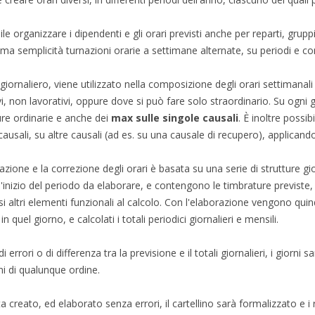
ile organizzare i dipendenti e gli orari previsti anche per reparti, grup
ma semplicità turnazioni orarie a settimane alternate, su periodi e co
 giornaliero, viene utilizzato nella composizione degli orari settimanali
vi, non lavorativi, oppure dove si può fare solo straordinario. Su ogni 
re ordinarie e anche dei
max sulle singole causali
. È inoltre possi
causali, su altre causali (ad es. su una causale di recupero), applicand
azione e la correzione degli orari è basata su una serie di strutture gi
ll'inizio del periodo da elaborare, e contengono le timbrature previste, le
 altri elementi funzionali al calcolo. Con l'elaborazione vengono quindi r
in quel giorno, e calcolati i totali periodici giornalieri e mensili.
i errori o di differenza tra la previsione e il totali giornalieri, i giorn
ni di qualunque ordine.
a creato, ed elaborato senza errori, il cartellino sarà formalizzato e i r