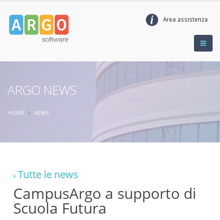
Area assistenza
ARGO NEWS
HOME
NEWS
Tutte le news
CampusArgo a supporto di
Scuola Futura