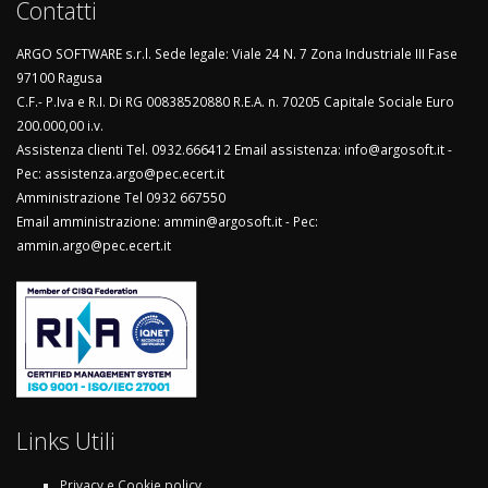
Contatti
ARGO SOFTWARE s.r.l. Sede legale: Viale 24 N. 7 Zona Industriale III Fase
97100 Ragusa
C.F.- P.Iva e R.I. Di RG 00838520880 R.E.A. n. 70205 Capitale Sociale Euro
200.000,00 i.v.
Assistenza clienti Tel. 0932.666412 Email assistenza: info@argosoft.it -
Pec: assistenza.argo@pec.ecert.it
Amministrazione Tel 0932 667550
Email amministrazione: ammin@argosoft.it - Pec:
ammin.argo@pec.ecert.it
Links Utili
Privacy e Cookie policy