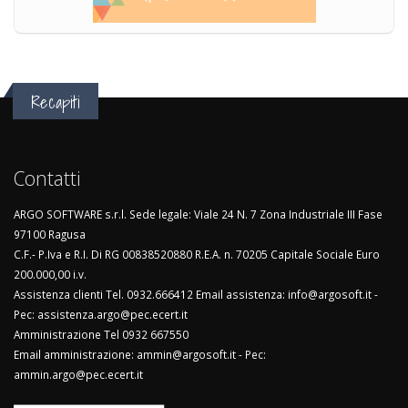
Recapiti
Contatti
ARGO SOFTWARE s.r.l. Sede legale: Viale 24 N. 7 Zona Industriale III Fase
97100 Ragusa
C.F.- P.Iva e R.I. Di RG 00838520880 R.E.A. n. 70205 Capitale Sociale Euro
200.000,00 i.v.
Assistenza clienti Tel. 0932.666412 Email assistenza: info@argosoft.it -
Pec: assistenza.argo@pec.ecert.it
Amministrazione Tel 0932 667550
Email amministrazione: ammin@argosoft.it - Pec:
ammin.argo@pec.ecert.it