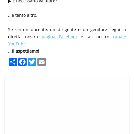
▶ È necessario valutare?
...e tanto altro.
Se sei un docente, un dirigente o un genitore segui la
diretta nostra
pagina Facebook
e sul nostro
canale
YouTube
...ti aspettiamo!
S
F
T
E
h
a
w
m
a
c
i
a
r
e
t
i
e
b
t
l
o
e
o
r
k