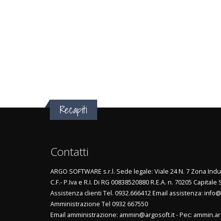
Recapiti
Contatti
ARGO SOFTWARE s.r.l. Sede legale: Viale 24 N. 7 Zona Indus
C.F.- P.Iva e R.I. Di RG 00838520880 R.E.A. n. 70205 Capitale 
Assistenza clienti Tel. 0932.666412 Email assistenza: info@
Amministrazione Tel 0932 667550
Email amministrazione: ammin@argosoft.it - Pec: ammin.ar