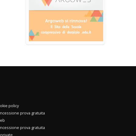
okie policy
oncessione prova gratuita
web
oncessione prova gratuita
private