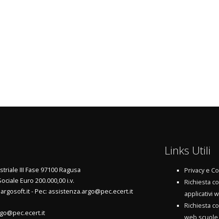
Links Utili
triale III Fase 97100 Ragusa
Privacy e Co
Sociale Euro 200.000,00 i.v.
Richiesta c
argosoft.it - Pec: assistenza.argo@pec.ecert.it
applicativi 
Richiesta c
go@pec.ecert.it
web scuole 