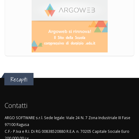
Recapiti
Contatti
ARGO SOFTWARE s.r.l. Sede legale: Viale 24 N. 7 Zona Industriale III Fase
97100 Ragusa
C.F.- P.Iva e R.I. Di RG 00838520880 R.E.A. n. 70205 Capitale Sociale Euro
200.000,00 i.v.