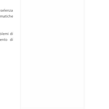
nselenza
matiche
blemi di
vento di