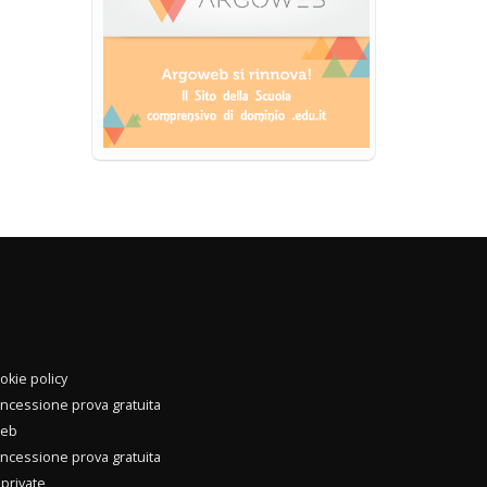
okie policy
oncessione prova gratuita
web
oncessione prova gratuita
private