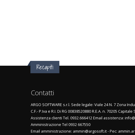
Recapiti
Contatti
ARGO SOFTWARE s.r.l. Sede legale: Viale 24 N. 7 Zona Indus
C.F.- P.Iva e R.I. Di RG 00838520880 R.E.A. n. 70205 Capitale 
Assistenza clienti Tel. 0932.666412 Email assistenza: info@
Amministrazione Tel 0932 667550
Email amministrazione: ammin@argosoft.it - Pec: ammin.ar