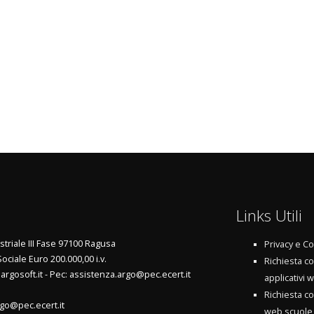
Links Utili
triale III Fase 97100 Ragusa
Privacy e Co
Sociale Euro 200.000,00 i.v.
Richiesta c
argosoft.it - Pec: assistenza.argo@pec.ecert.it
applicativi 
Richiesta c
go@pec.ecert.it
web scuole 